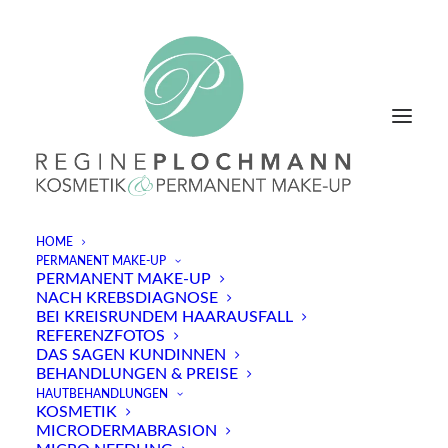
HOME
PERMANENT MAKE-UP
PERMANENT MAKE-UP
NACH KREBSDIAGNOSE
Allgemeine Geschäftsbedingungen
BEI KREISRUNDEM HAARAUSFALL
REFERENZFOTOS
(AGB)
DAS SAGEN KUNDINNEN
BEHANDLUNGEN & PREISE
HAUTBEHANDLUNGEN
1. **Geltungsbereich**
KOSMETIK
Diese Allgemeinen Geschäftsbedingungen gelten für
MICRODERMABRASION