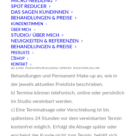
MICRO NEEDLING
alle Dienstleistungen und Angebote von Regine
SPOT REDUCER
Plochmann Kosmetik & Permanent Make-up,
DAS SAGEN KUNDINNEN
BEHANDLUNGEN & PREISE
Andechserstrasse 33a 82319 Starnberg , (im
KUNDENSTIMMEN
Folgenden „Kosmetikstudio“ genannt). Mit der
ÜBER MICH
STUDIO/ ÜBER MICH
Terminvereinbarung bzw. Inanspruchnahme der
NEUIGKEITEN & REFERENZEN
Leistungen akzeptiert der Kunde diese AGB.
BEHANDLUNGEN & PREISE
PREISLISTE
2. **Leistungen und Terminvereinbarungen**
SHOP
KONTAKT
a) Das Kosmetikstudio bietet kosmetische
Behandlungen und Permanent Make-up an, wie in
der jeweils aktuellen Preisliste beschrieben.
b) Termine können telefonisch, online oder persönlich
im Studio vereinbart werden.
c) Eine Terminabsage oder Verschiebung ist bis
spätestens 24 Stunden vor dem vereinbarten Termin
kostenfrei möglich. Erfolgt die Absage später oder
erscheint der Kunde nicht zum Termin, behält sich