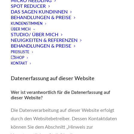
MICRO NEEDLING
Die folgenden Hinweise geben einen einfachen
SPOT REDUCER
DAS SAGEN KUNDINNEN
Überblick darüber, was mit Ihren personenbezogenen
BEHANDLUNGEN & PREISE
Daten passiert, wenn Sie diese Website besuchen.
KUNDENSTIMMEN
ÜBER MICH
Personenbezogene Daten sind alle Daten, mit denen
STUDIO/ ÜBER MICH
Sie persönlich identifiziert werden können.
NEUIGKEITEN & REFERENZEN
BEHANDLUNGEN & PREISE
Ausführliche Informationen zum Thema Datenschutz
PREISLISTE
entnehmen Sie unserer unter diesem Text
SHOP
aufgeführten Datenschutzerklärung.
KONTAKT
Datenerfassung auf dieser Website
Wer ist verantwortlich für die Datenerfassung auf
dieser Website?
Die Datenverarbeitung auf dieser Website erfolgt
durch den Websitebetreiber. Dessen Kontaktdaten
können Sie dem Abschnitt „Hinweis zur