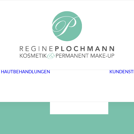
KOSMETIK
MICRODERMABRASION
MICRO
NEEDLING
HAUTBEHANDLUNGEN
KUNDENST
SPOT REDUCER
DAS SAGEN
KUNDINNEN
BEHANDLUNGEN
& PREISE