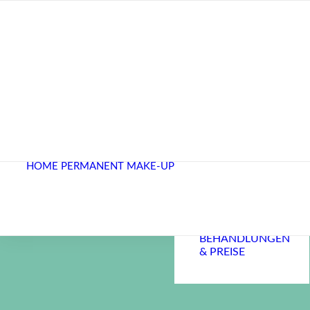
PERMANENT
MAKE-UP
NACH
KREBSDIAGNOSE
BEI
HOME
PERMANENT MAKE-UP
KREISRUNDEM
HAARAUSFALL
REFERENZFOTOS
DAS SAGEN
KUNDINNEN
BEHANDLUNGEN
& PREISE