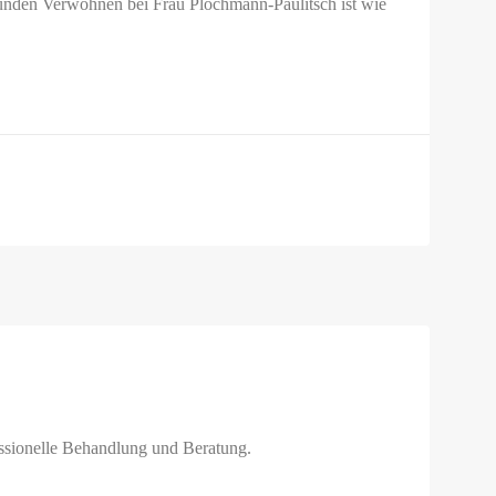
tunden Verwöhnen bei Frau Plochmann-Paulitsch ist wie
ssionelle Behandlung und Beratung.