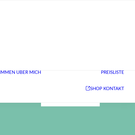
STUDIO/ ÜBER
MICH
IMMEN
ÜBER MICH
PREISLISTE
NEUIGKEITEN &
REFERENZEN
BEHANDLUNGEN
SHOP
KONTAKT
& PREISE