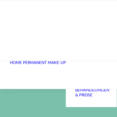
PERMANENT
MAKE-UP
NACH
KREBSDIAGNOSE
BEI
HOME
PERMANENT MAKE-UP
KREISRUNDEM
HAARAUSFALL
REFERENZFOTOS
DAS SAGEN
KUNDINNEN
BEHANDLUNGEN
& PREISE