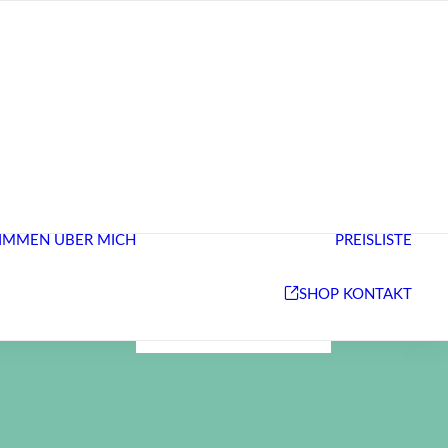
STUDIO/ ÜBER
MICH
IMMEN
ÜBER MICH
PREISLISTE
NEUIGKEITEN &
REFERENZEN
BEHANDLUNGEN
SHOP
KONTAKT
& PREISE