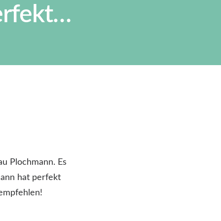
erfekt…
au Plochmann. Es
mann hat perfekt
 empfehlen!