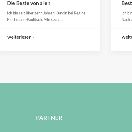
Die Beste von allen
Best
Ich bin seit über zehn Jahren Kundin bei Regine
Ich bi
Plochmann-Paulitsch. Alle sechs…
Nach d
weiterlesen ›
weite
PARTNER