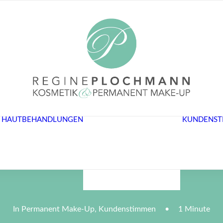
KOSMETIK
MICRODERMABRASION
MICRO
NEEDLING
HAUTBEHANDLUNGEN
KUNDENST
SPOT REDUCER
DAS SAGEN
KUNDINNEN
BEHANDLUNGEN
& PREISE
In
Permanent Make-Up
,
Kundenstimmen
•
1 Minute