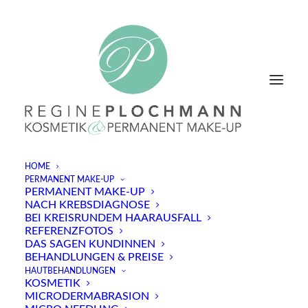
HOME
PERMANENT MAKE-UP
PERMANENT MAKE-UP
NACH KREBSDIAGNOSE
In
Kundenstimmen
,
Kosmetik
•
1 Minute
BEI KREISRUNDEM HAARAUSFALL
REFERENZFOTOS
Von Anfang an war ich sehr
DAS SAGEN KUNDINNEN
BEHANDLUNGEN & PREISE
zufrieden…
HAUTBEHANDLUNGEN
KOSMETIK
MICRODERMABRASION